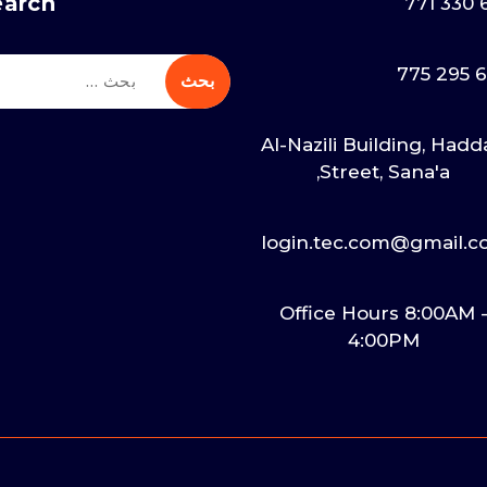
earch
61
623
Al-Nazili Building, Had
Street, Sana'a,
login.tec.com@gmail.
Office Hours 8:00AM 
4:00PM