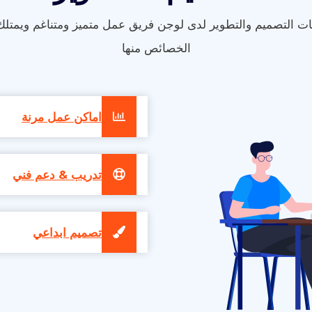
يات التصميم والتطوير لدى لوجن فريق عمل متميز ومتناغم ويمتلك
الخصائص منها
اماكن عمل مرنة
تدريب & دعم فني
تصميم ابداعي