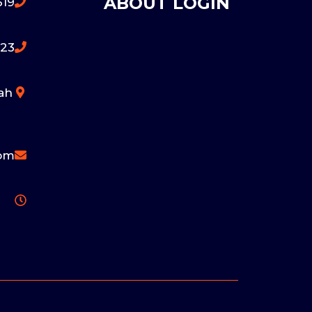
ABOUT LOGIN
9 330 771
 295 775
dah
com
-